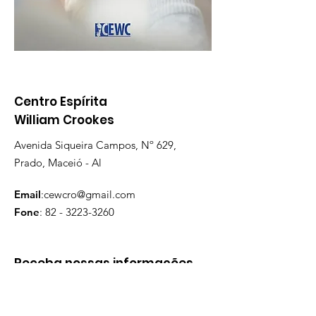
Centro Espírita
William Crookes
Avenida Siqueira Campos, Nº 629,
Prado, Maceió - Al
Email
:
cewcro@gmail.com
Fone
:
82 - 3223-3260
Receba nossas informações
mensais
Digite seu email aqui