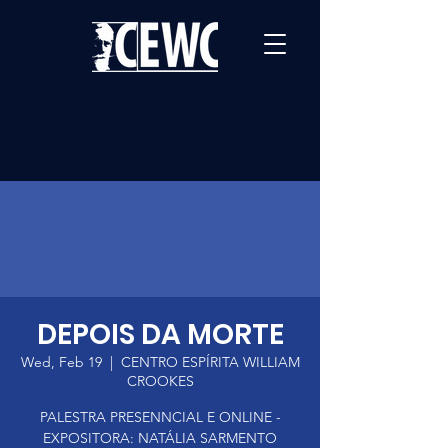
DEPOIS DA MORTE
Wed, Feb 19
  |  
CENTRO ESPÍRITA WILLIAM
CROOKES
PALESTRA PRESENNCIAL E ONLINE -
EXPOSITORA: NATÁLIA SARMENTO