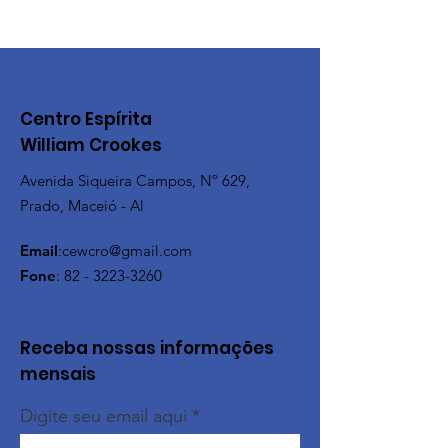
Centro Espírita
William Crookes
Avenida Siqueira Campos, Nº 629,
Prado, Maceió - Al
Email
:
cewcro@gmail.com
Fone
:
82 - 3223-3260
Receba nossas informações
mensais
Digite seu email aqui