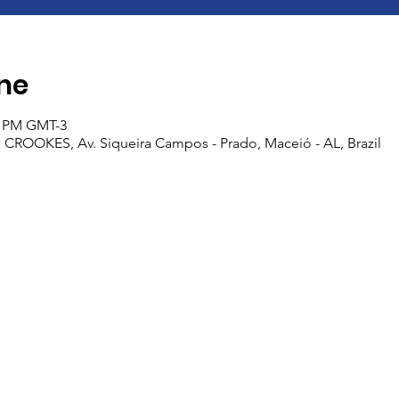
ine
30 PM GMT-3
ROOKES, Av. Siqueira Campos - Prado, Maceió - AL, Brazil