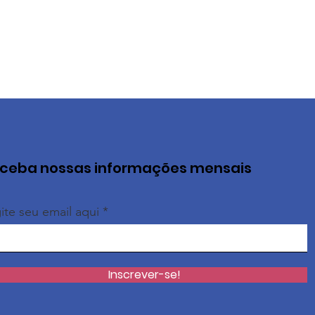
ceba nossas informações mensais
ite seu email aqui
Inscrever-se!