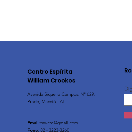
Re
Centro Espírita
William Crookes
Dig
Avenida Siqueira Campos, Nº 629,
Prado, Maceió - Al
Email
:
cewcro@gmail.com
Fone
: 82 - 3223-3260