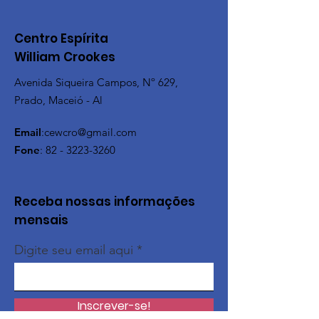
Centro Espírita
William Crookes
Avenida Siqueira Campos, Nº 629,
Prado, Maceió - Al
Email
:
cewcro@gmail.com
Fone
:
82 - 3223-3260
Receba nossas informações
mensais
Digite seu email aqui
Inscrever-se!