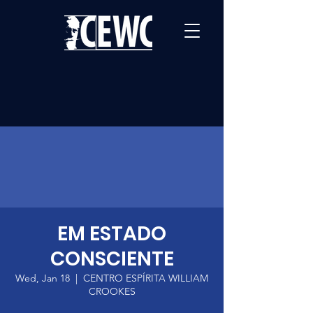
EM ESTADO
CONSCIENTE
Wed, Jan 18
  |  
CENTRO ESPÍRITA WILLIAM
CROOKES