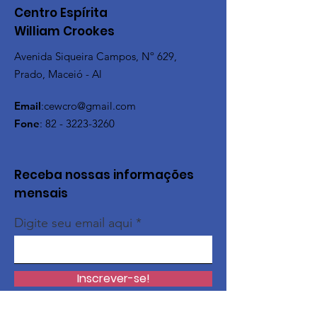
Centro Espírita
William Crookes
Avenida Siqueira Campos, Nº 629,
Prado, Maceió - Al
Email
:
cewcro@gmail.com
Fone
:
82 - 3223-3260
Receba nossas informações
mensais
Digite seu email aqui
Inscrever-se!