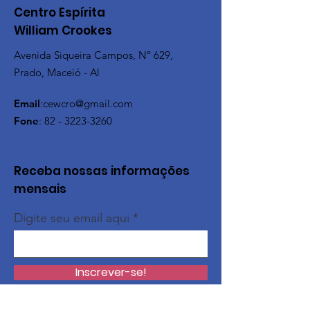
Centro Espírita
William Crookes
Avenida Siqueira Campos, Nº 629,
Prado, Maceió - Al
Email
:
cewcro@gmail.com
Fone
:
82 - 3223-3260
Receba nossas informações
mensais
Digite seu email aqui
Inscrever-se!