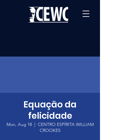
Equação da
felicidade
Mon, Aug 18
  |  
CENTRO ESPÍRITA WILLIAM
CROOKES