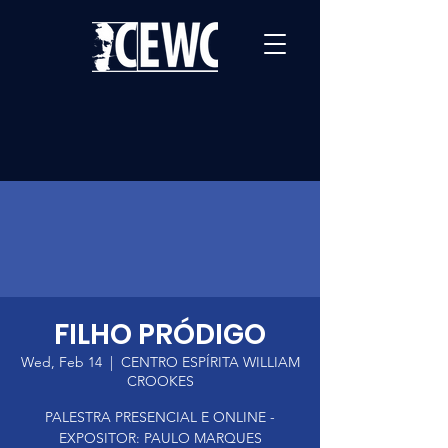
FILHO PRÓDIGO
Wed, Feb 14
  |  
CENTRO ESPÍRITA WILLIAM
CROOKES
PALESTRA PRESENCIAL E ONLINE -
EXPOSITOR: PAULO MARQUES