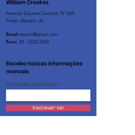
William Crookes
Avenida Siqueira Campos, Nº 629,
Prado, Maceió - Al
Email
:
cewcro@gmail.com
Fone
:
82 - 3223-3260
Receba nossas informações
mensais
Digite seu email aqui
Inscrever-se!