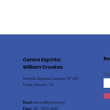
Re
Centro Espírita
William Crookes
Dig
Avenida Siqueira Campos, Nº 629,
Prado, Maceió - Al
Email
:
cewcro@gmail.com
Fone
: 82 - 3223-3260