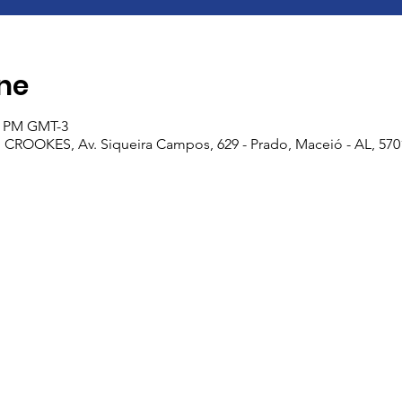
ine
35 PM GMT-3
OOKES, Av. Siqueira Campos, 629 - Prado, Maceió - AL, 57010