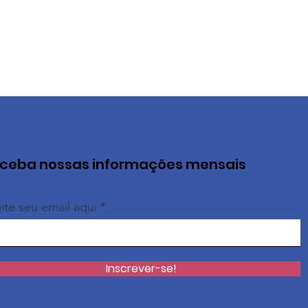
ceba nossas informações mensais
ite seu email aqui
Inscrever-se!