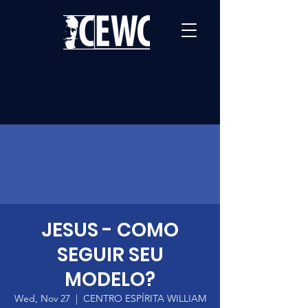
JESUS - COMO
SEGUIR SEU
MODELO?
Wed, Nov 27
  |  
CENTRO ESPÍRITA WILLIAM