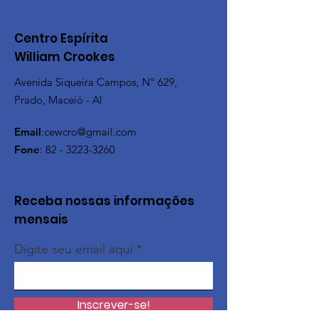
Centro Espírita
William Crookes
Avenida Siqueira Campos, Nº 629,
Prado, Maceió - Al
Email
:
cewcro@gmail.com
Fone
:
82 - 3223-3260
Receba nossas informações
mensais
Digite seu email aqui
Inscrever-se!