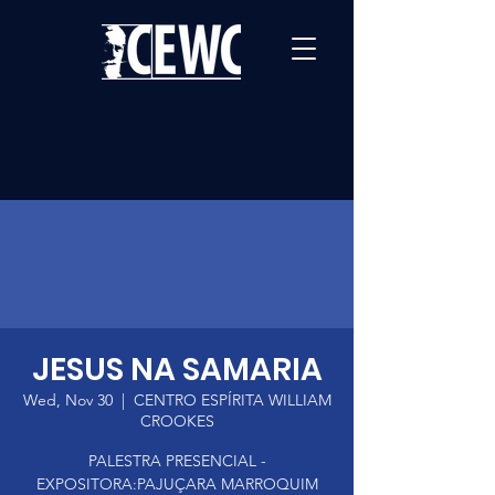
JESUS NA SAMARIA
Wed, Nov 30
  |  
CENTRO ESPÍRITA WILLIAM
CROOKES
PALESTRA PRESENCIAL -
EXPOSITORA:PAJUÇARA MARROQUIM