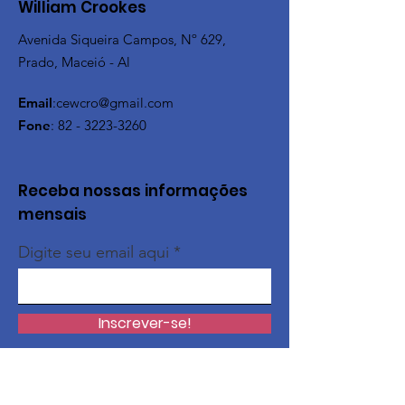
William Crookes
Avenida Siqueira Campos, Nº 629,
Prado, Maceió - Al
Email
:
cewcro@gmail.com
Fone
:
82 - 3223-3260
Receba nossas informações
mensais
Digite seu email aqui
Inscrever-se!