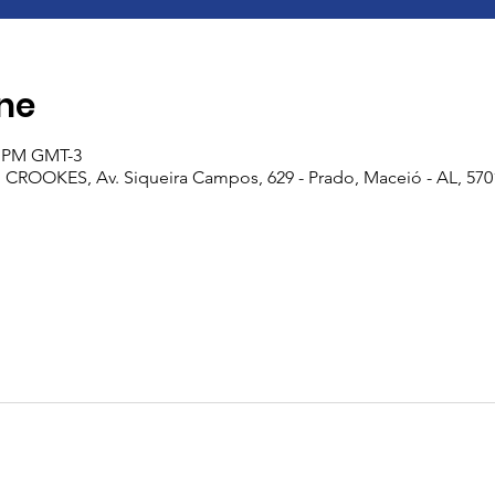
ine
30 PM GMT-3
OOKES, Av. Siqueira Campos, 629 - Prado, Maceió - AL, 57010