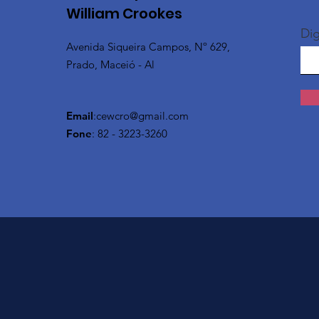
William Crookes
Dig
Avenida Siqueira Campos, Nº 629,
Prado, Maceió - Al
Email
:
cewcro@gmail.com
Fone
: 82 - 3223-3260