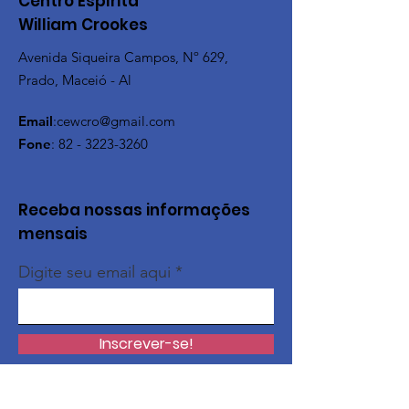
Centro Espírita
William Crookes
Avenida Siqueira Campos, Nº 629,
Prado, Maceió - Al
Email
:
cewcro@gmail.com
Fone
:
82 - 3223-3260
Receba nossas informações
mensais
Digite seu email aqui
Inscrever-se!