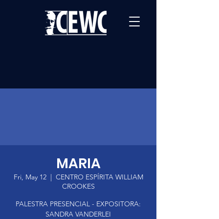
MARIA
Fri, May 12
  |  
CENTRO ESPÍRITA WILLIAM
CROOKES
PALESTRA PRESENCIAL - EXPOSITORA:
SANDRA VANDERLEI