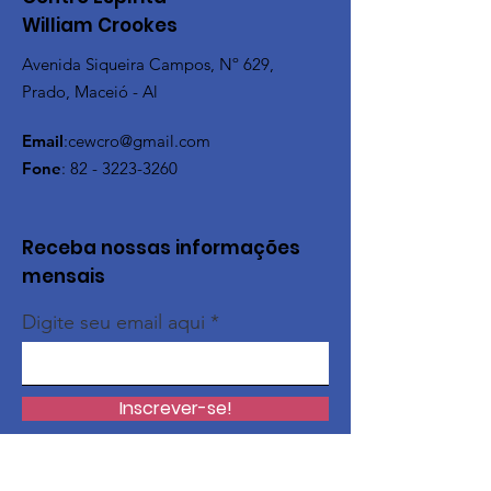
William Crookes
Avenida Siqueira Campos, Nº 629,
Prado, Maceió - Al
Email
:
cewcro@gmail.com
Fone
:
82 - 3223-3260
Receba nossas informações
mensais
Digite seu email aqui
Inscrever-se!