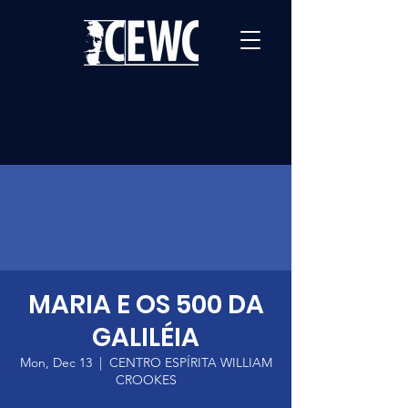
MARIA E OS 500 DA
GALILÉIA
Mon, Dec 13
  |  
CENTRO ESPÍRITA WILLIAM
CROOKES