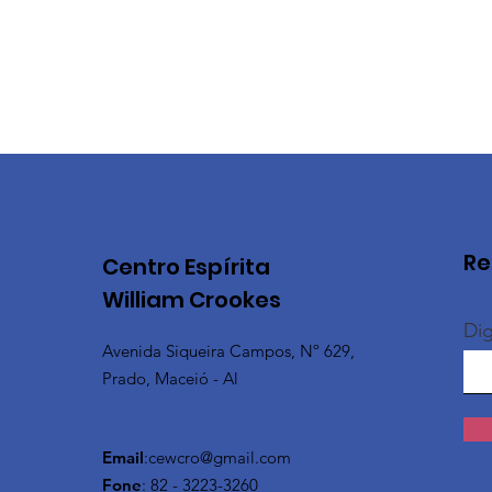
Re
Centro Espírita
William Crookes
Dig
Avenida Siqueira Campos, Nº 629,
Prado, Maceió - Al
Email
:
cewcro@gmail.com
Fone
: 82 - 3223-3260