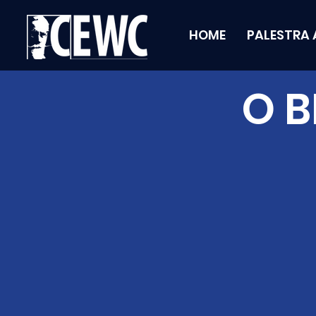
HOME
PALESTRA 
O B