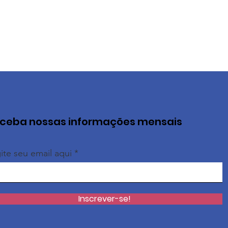
ceba nossas informações mensais
ite seu email aqui
Inscrever-se!