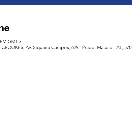
ine
0 PM GMT-3
OOKES, Av. Siqueira Campos, 629 - Prado, Maceió - AL, 57010