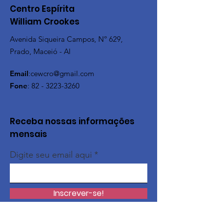
Centro Espírita
William Crookes
Avenida Siqueira Campos, Nº 629,
Prado, Maceió - Al
Email
:
cewcro@gmail.com
Fone
:
82 - 3223-3260
Receba nossas informações
mensais
Digite seu email aqui
Inscrever-se!