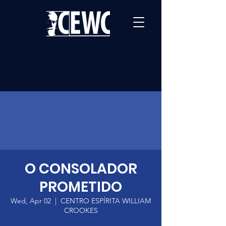
O CONSOLADOR
PROMETIDO
Wed, Apr 02
  |  
CENTRO ESPÍRITA WILLIAM
CROOKES