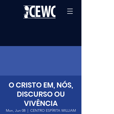
O CRISTO EM, NÓS,
DISCURSO OU
VIVÊNCIA
Mon, Jun 08
  |  
CENTRO ESPÍRITA WILLIAM