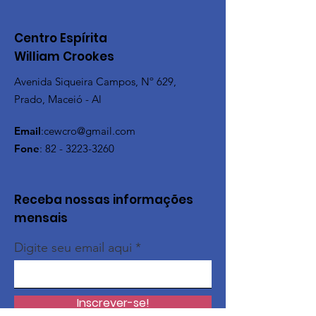
Centro Espírita
William Crookes
Avenida Siqueira Campos, Nº 629,
Prado, Maceió - Al
Email
:
cewcro@gmail.com
Fone
:
82 - 3223-3260
Receba nossas informações
mensais
Digite seu email aqui
Inscrever-se!