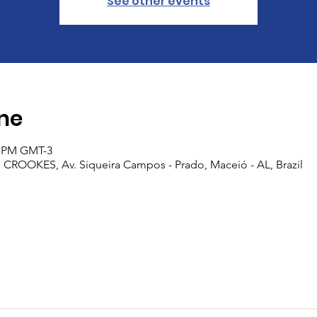
See other events
ine
00 PM GMT-3
ROOKES, Av. Siqueira Campos - Prado, Maceió - AL, Brazil