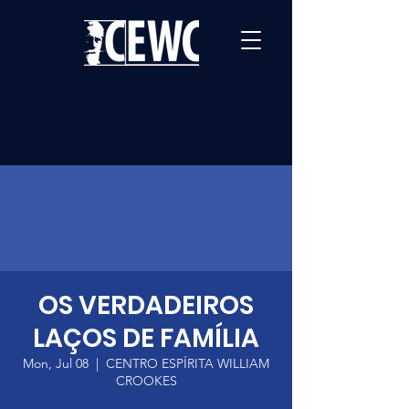
OS VERDADEIROS
LAÇOS DE FAMÍLIA
Mon, Jul 08
  |  
CENTRO ESPÍRITA WILLIAM
CROOKES