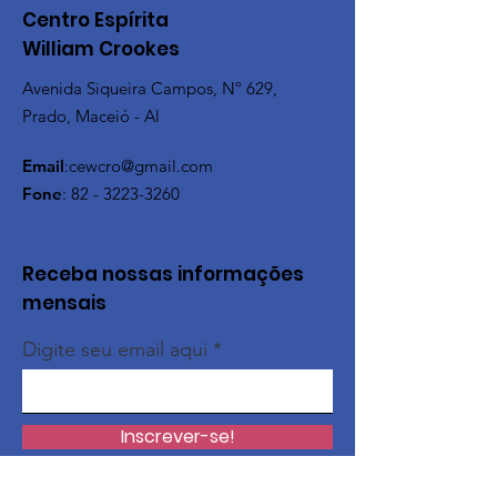
Centro Espírita
William Crookes
Avenida Siqueira Campos, Nº 629,
Prado, Maceió - Al
Email
:
cewcro@gmail.com
Fone
:
82 - 3223-3260
Receba nossas informações
mensais
Digite seu email aqui
Inscrever-se!