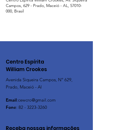
Centro Espírita William Crookes, Av. Siqueira
Campos, 629 - Prado, Maceió - AL, 57010-
000, Brasil
Centro Espírita
William Crookes
Avenida Siqueira Campos, Nº 629,
Prado, Maceió - Al
Email
:
cewcro@gmail.com
Fone
:
82 - 3223-3260
Receba nossas informações