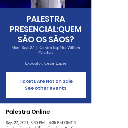
PALESTRA
PRESENCIAL:QUEM
SÃO OS SÃOS?
Mon, Sep 27
  |  
Centro Espírita William
Crookes
Expositor: Cesar Lopes
Tickets Are Not on Sale
See other events
Palestra Online
Sep 27, 2021, 3:30 PM – 4:35 PM GMT-3