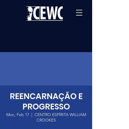
REENCARNAÇÃO E
PROGRESSO
Mon, Feb 17
  |  
CENTRO ESPÍRITA WILLIAM
CROOKES