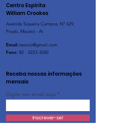
Centro Espírita
William Crookes
Avenida Siqueira Campos, Nº 629,
Prado, Maceió - Al
Email
:
cewcro@gmail.com
Fone
:
82 - 3223-3260
Receba nossas informações
mensais
Digite seu email aqui
Inscrever-se!