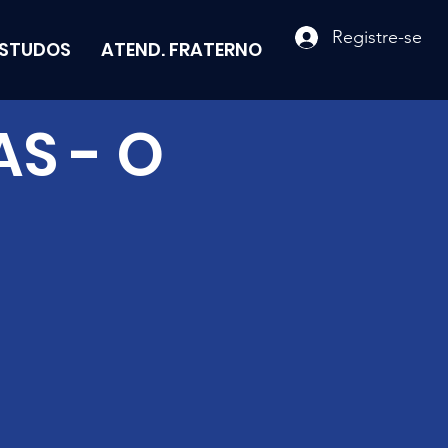
Registre-se
ESTUDOS
ATEND. FRATERNO
S - O