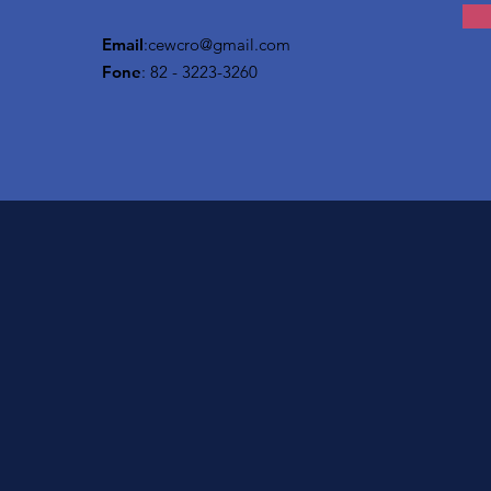
Email
:
cewcro@gmail.com
Fone
: 82 - 3223-3260