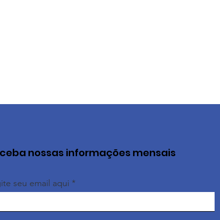
ceba nossas informações mensais
ite seu email aqui