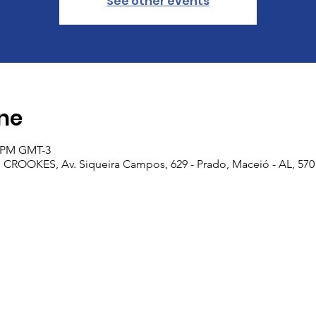
See other events
ine
0 PM GMT-3
OOKES, Av. Siqueira Campos, 629 - Prado, Maceió - AL, 57010