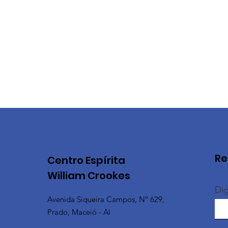
Re
Centro Espírita
William Crookes
Dig
Avenida Siqueira Campos, Nº 629,
Prado, Maceió - Al