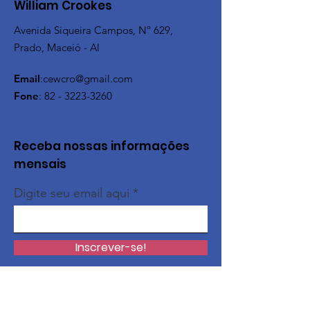
William Crookes
Avenida Siqueira Campos, Nº 629,
Prado, Maceió - Al
Email
:
cewcro@gmail.com
Fone
:
82 - 3223-3260
Receba nossas informações
mensais
Digite seu email aqui
Inscrever-se!