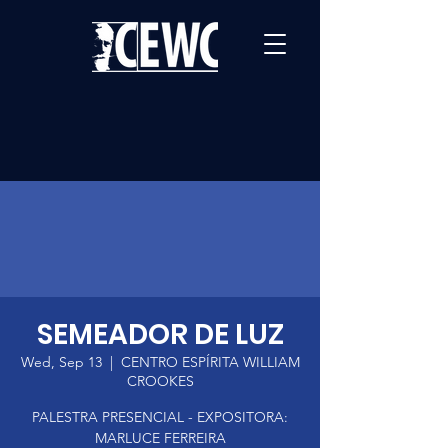
SEMEADOR DE LUZ
Wed, Sep 13
  |  
CENTRO ESPÍRITA WILLIAM
CROOKES
PALESTRA PRESENCIAL - EXPOSITORA:
MARLUCE FERREIRA