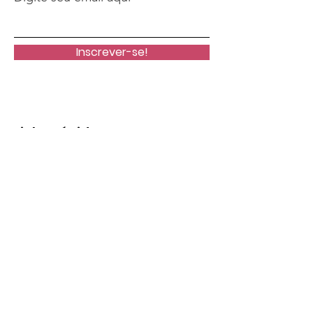
Inscrever-se!
Links Rápidos
Home
Notícias
Agenda de Palestras
Contato