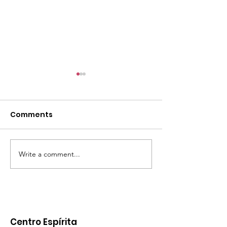
Comments
Write a comment...
PALESTRA INÉDITA EM
CAMPANHA DE
ALAGOAS
ARRECADAÇÃO
AS VÍTIMAS DA
CHUVAS
Centro Espírita