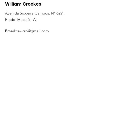
William Crookes
Avenida Siqueira Campos, Nº 629,
Prado, Maceió - Al
Email
:
cewcro@gmail.com
Fone
:
82 - 3223-3260
Receba nossas informações
mensais
Digite seu email aqui
Inscrever-se!