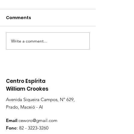
Comments
Write a comment...
PALESTRA INÉDITA EM
CAMPANHA DE
ALAGOAS
ARRECADAÇÃO
AS VÍTIMAS DA
CHUVAS
Centro Espírita
William Crookes
Avenida Siqueira Campos, Nº 629,
Prado, Maceió - Al
Email
:
cewcro@gmail.com
Fone
:
82 - 3223-3260